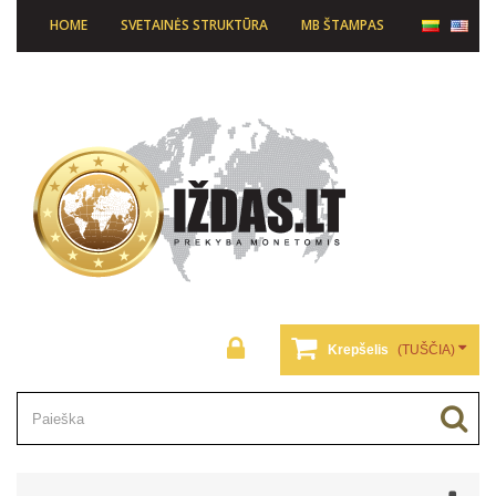
HOME
SVETAINĖS STRUKTŪRA
MB ŠTAMPAS
Krepšelis
(TUŠČIA)