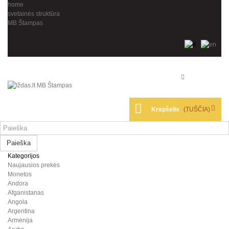
home
svetainės struktūra
MB Štampas
Krepšelis
(TUŠČIA)
Paieška
Kategorijos
Naujausios prekės
Monetos
Andora
Afganistanas
Angola
Argentina
Armėnija