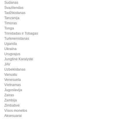
Sudanas
Svazilendas
Tadžikistanas
Tanzanija
Timoras
Tonga
Trinidadas ir Tobagas
Turkmenistanas
Uganda
Ukraina
Urugvajus
Jungtinė Karalystė
JAV
Uzbekistanas
Vanuatu
Venesuela
Vietnamas
Jugoslavija
Zairas
Zambija
Zimbabvė
Visos monetos
Aksesuarai