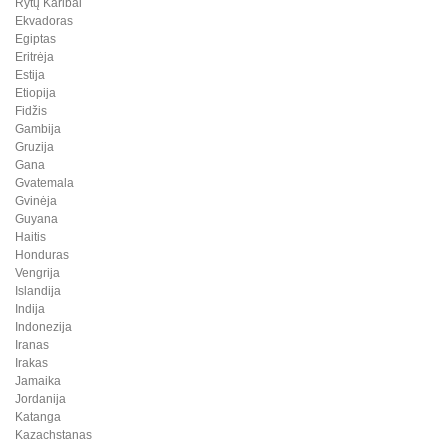
Rytų Karibai
Ekvadoras
Egiptas
Eritrėja
Estija
Etiopija
Fidžis
Gambija
Gruzija
Gana
Gvatemala
Gvinėja
Guyana
Haitis
Honduras
Vengrija
Islandija
Indija
Indonezija
Iranas
Irakas
Jamaika
Jordanija
Katanga
Kazachstanas