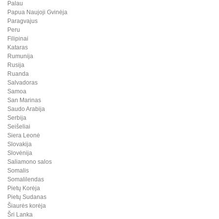
Palau
Papua Naujoji Gvinėja
Paragvajus
Peru
Filipinai
Kataras
Rumunija
Rusija
Ruanda
Salvadoras
Samoa
San Marinas
Saudo Arabija
Serbija
Seišeliai
Siera Leonė
Slovakija
Slovėnija
Saliamono salos
Somalis
Somalilendas
Pietų Korėja
Pietų Sudanas
Šiaurės korėja
Šri Lanka