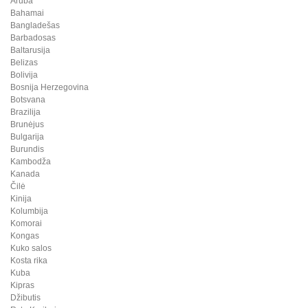
Aruba
Bahamai
Bangladešas
Barbadosas
Baltarusija
Belizas
Bolivija
Bosnija Herzegovina
Botsvana
Brazilija
Brunėjus
Bulgarija
Burundis
Kambodža
Kanada
Čilė
Kinija
Kolumbija
Komorai
Kongas
Kuko salos
Kosta rika
Kuba
Kipras
Džibutis