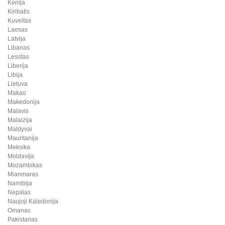
Kenija
Kiribatis
Kuveitas
Laosas
Latvija
Libanas
Lesotas
Liberija
Libija
Lietuva
Makao
Makedonija
Malavis
Malaizija
Maldyvai
Mauritanija
Meksika
Moldavija
Mozambikas
Mianmaras
Namibija
Nepalas
Naujoji Kaledonija
Omanas
Pakistanas