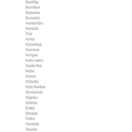
Brazilija
Brunėjus
Bulgarija
Burundis
Kambodža
Kanada
Čilė
Kinija
Kolumbija
Komorai
Kongas
Kuko salos
Kosta rika
Kuba
Kipras
Džibutis
Rytų Karibai
Ekvadoras
Egiptas
Eritrėja
Estija
Etiopija
Fidžis
Gambija
Gruzija