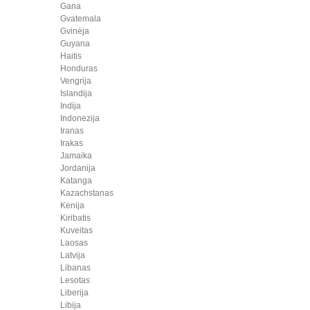
Gana
Gvatemala
Gvinėja
Guyana
Haitis
Honduras
Vengrija
Islandija
Indija
Indonezija
Iranas
Irakas
Jamaika
Jordanija
Katanga
Kazachstanas
Kenija
Kiribatis
Kuveitas
Laosas
Latvija
Libanas
Lesotas
Liberija
Libija