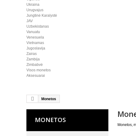
Ukraina
Urugvajus
Jungtinė Karalystė
JAV
Uzbekistanas
Vanuatu
Venesuela
Vietnamas
Jugoslavija
Zairas
Zambija
Zimbabvė
Visos monetos
Aksesuarai
Monetos
Mone
MONETOS
Monetos, m