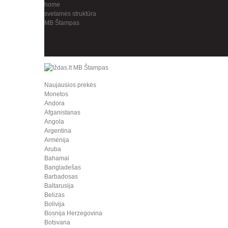
home
svetainės struktūra
MB Štampas
Naujausios prekės
Monetos
Andora
Afganistanas
Angola
Argentina
Armėnija
Aruba
Bahamai
Bangladešas
Barbadosas
Baltarusija
Belizas
Bolivija
Bosnija Herzegovina
Botsvana