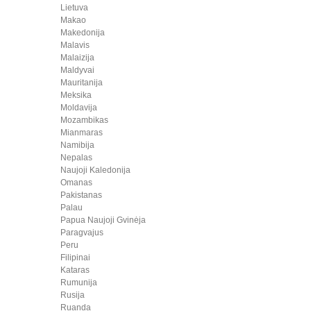
Lietuva
Makao
Makedonija
Malavis
Malaizija
Maldyvai
Mauritanija
Meksika
Moldavija
Mozambikas
Mianmaras
Namibija
Nepalas
Naujoji Kaledonija
Omanas
Pakistanas
Palau
Papua Naujoji Gvinėja
Paragvajus
Peru
Filipinai
Kataras
Rumunija
Rusija
Ruanda