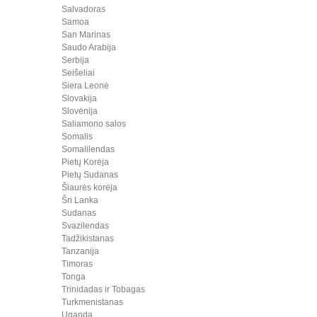
Salvadoras
Samoa
San Marinas
Saudo Arabija
Serbija
Seišeliai
Siera Leonė
Slovakija
Slovėnija
Saliamono salos
Somalis
Somalilendas
Pietų Korėja
Pietų Sudanas
Šiaurės korėja
Šri Lanka
Sudanas
Svazilendas
Tadžikistanas
Tanzanija
Timoras
Tonga
Trinidadas ir Tobagas
Turkmenistanas
Uganda