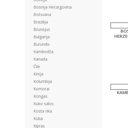
Bosnija Herzegovina
Botsvana
Brazilija
Brunėjus
BOS
HERZE
Bulgarija
Burundis
Kambodža
Kanada
Čilė
Kinija
Kolumbija
Komorai
KAM
Kongas
Kuko salos
Kosta rika
Kuba
Kipras