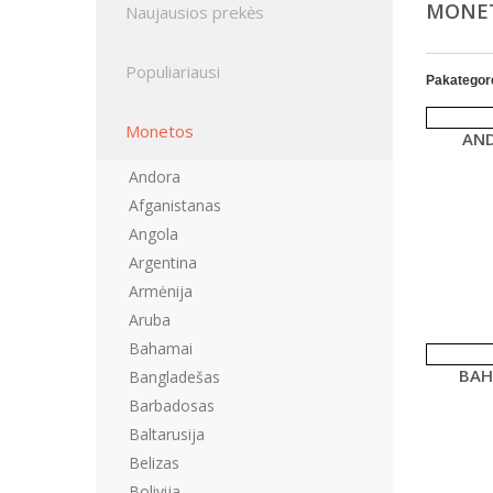
MONE
Naujausios prekės
Populiariausi
Pakategor
Monetos
AN
Andora
Afganistanas
Angola
Argentina
Armėnija
Aruba
Bahamai
BAH
Bangladešas
Barbadosas
Baltarusija
Belizas
Bolivija