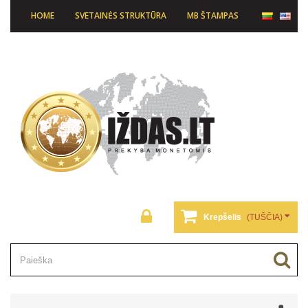
HOME
SVETAINĖS STRUKTŪRA
MB ŠTAMPAS
Krepšelis
(TUŠČIA)