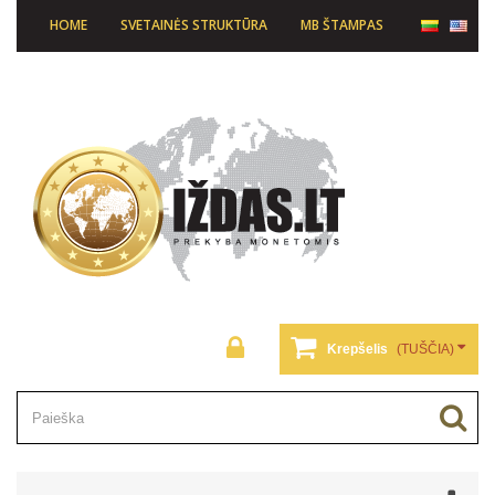
HOME
SVETAINĖS STRUKTŪRA
MB ŠTAMPAS
Krepšelis
(TUŠČIA)