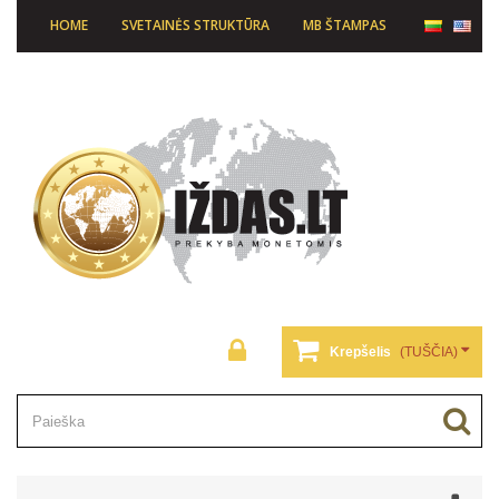
HOME
SVETAINĖS STRUKTŪRA
MB ŠTAMPAS
Krepšelis
(TUŠČIA)