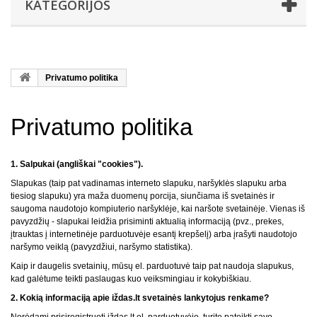
KATEGORIJOS
Privatumo politika
Privatumo politika
1. Salpukai (angliškai "cookies").
Slapukas (taip pat vadinamas interneto slapuku, naršyklės slapuku arba
tiesiog slapuku) yra maža duomenų porcija, siunčiama iš svetainės ir
saugoma naudotojo kompiuterio naršyklėje, kai naršote svetainėje. Vienas iš
pavyzdžių - slapukai leidžia prisiminti aktualią informaciją (pvz., prekes,
įtrauktas į internetinėje parduotuvėje esantį krepšelį) arba įrašyti naudotojo
naršymo veiklą (pavyzdžiui, naršymo statistika).
Kaip ir daugelis svetainių, mūsų el. parduotuvė taip pat naudoja slapukus,
kad galėtume teikti paslaugas kuo veiksmingiau ir kokybiškiau.
2. Kokią informaciją apie iždas.lt svetainės lankytojus renkame?