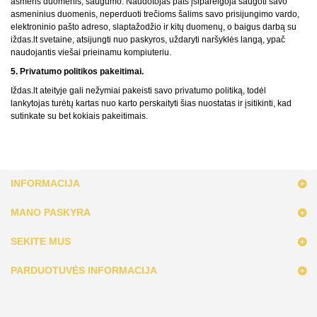
asmens duomenis, saugumo. Naudotojas pats įsipareigoja saugoti savo
asmeninius duomenis, neperduoti trečioms šalims savo prisijungimo vardo,
elektroninio pašto adreso, slaptažodžio ir kitų duomenų, o baigus darbą su
iždas.lt svetaine, atsijungti nuo paskyros, uždaryti naršyklės langą, ypač
naudojantis viešai prieinamu kompiuteriu.
5. Privatumo politikos pakeitimai.
Iždas.lt ateityje gali nežymiai pakeisti savo privatumo politiką, todėl
lankytojas turėtų kartas nuo karto perskaityti šias nuostatas ir įsitikinti, kad
sutinkate su bet kokiais pakeitimais.
INFORMACIJA
MANO PASKYRA
SEKITE MUS
PARDUOTUVĖS INFORMACIJA