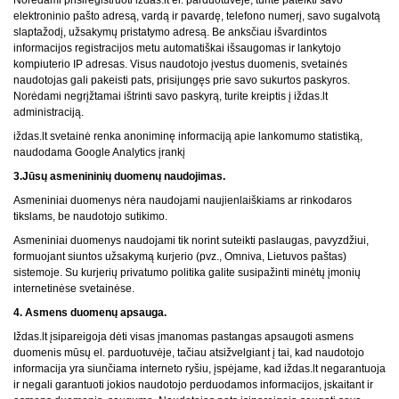
Norėdami prisiregistruoti iždas.lt el. parduotuvėje, turite pateikti savo
elektroninio pašto adresą, vardą ir pavardę, telefono numerį, savo sugalvotą
slaptažodį, užsakymų pristatymo adresą. Be anksčiau išvardintos
informacijos registracijos metu automatiškai išsaugomas ir lankytojo
kompiuterio IP adresas. Visus naudotojo įvestus duomenis, svetainės
naudotojas gali pakeisti pats, prisijungęs prie savo sukurtos paskyros.
Norėdami negrįžtamai ištrinti savo paskyrą, turite kreiptis į iždas.lt
administraciją.
iždas.lt svetainė renka anoniminę informaciją apie lankomumo statistiką,
naudodama Google Analytics įrankį
3.Jūsų asmenininių duomenų naudojimas.
Asmeniniai duomenys nėra naudojami naujienlaiškiams ar rinkodaros
tikslams, be naudotojo sutikimo.
Asmeniniai duomenys naudojami tik norint suteikti paslaugas, pavyzdžiui,
formuojant siuntos užsakymą kurjerio (pvz., Omniva, Lietuvos paštas)
sistemoje. Su kurjerių privatumo politika galite susipažinti minėtų įmonių
internetinėse svetainėse.
4. Asmens duomenų apsauga.
Iždas.lt įsipareigoja dėti visas įmanomas pastangas apsaugoti asmens
duomenis mūsų el. parduotuvėje, tačiau atsižvelgiant į tai, kad naudotojo
informacija yra siunčiama interneto ryšiu, įspėjame, kad iždas.lt negarantuoja
ir negali garantuoti jokios naudotojo perduodamos informacijos, įskaitant ir