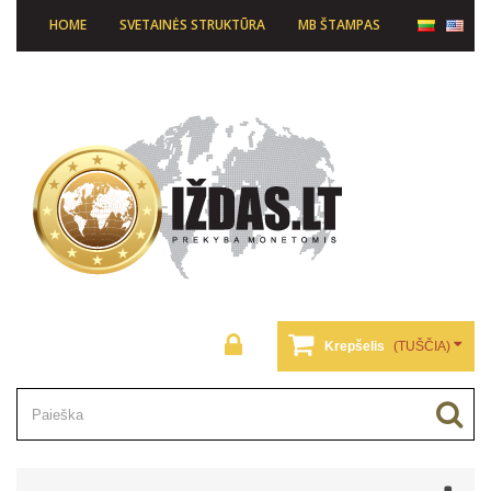
HOME
SVETAINĖS STRUKTŪRA
MB ŠTAMPAS
Krepšelis
(TUŠČIA)