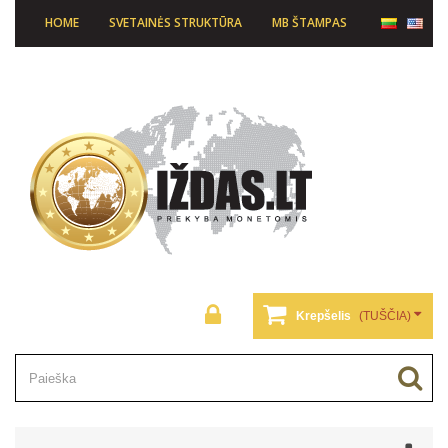
HOME
SVETAINĖS STRUKTŪRA
MB ŠTAMPAS
Krepšelis
(TUŠČIA)