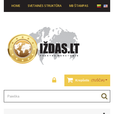
HOME
SVETAINĖS STRUKTŪRA
MB ŠTAMPAS
Krepšelis
(TUŠČIA)