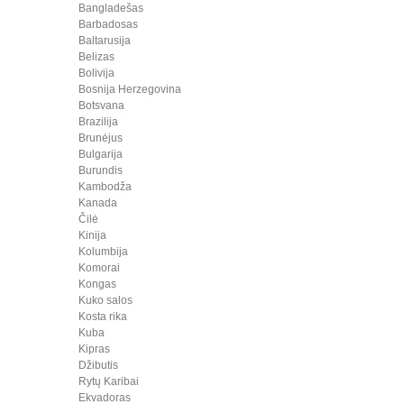
Bangladešas
Barbadosas
Baltarusija
Belizas
Bolivija
Bosnija Herzegovina
Botsvana
Brazilija
Brunėjus
Bulgarija
Burundis
Kambodža
Kanada
Čilė
Kinija
Kolumbija
Komorai
Kongas
Kuko salos
Kosta rika
Kuba
Kipras
Džibutis
Rytų Karibai
Ekvadoras