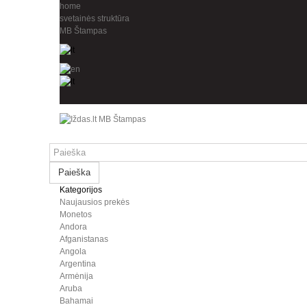
home
svetainės struktūra
MB Štampas
Paieška
Kategorijos
Naujausios prekės
Monetos
Andora
Afganistanas
Angola
Argentina
Armėnija
Aruba
Bahamai