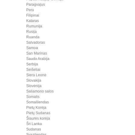
Paragvajus
Peru
Filipinai
Kataras
Rumunija
Rusija
Ruanda
Salvadoras
Samoa
San Marinas
Saudo Arabija
Serbija
Seišeliai
Siera Leonė
Slovakija
Slovėnija
Saliamono salos
Somalis
Somalilendas
Pietų Korėja
Pietų Sudanas
Šiaurės korėja
Šri Lanka
Sudanas
Svazilendas