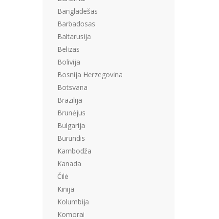
Bangladešas
Barbadosas
Baltarusija
Belizas
Bolivija
Bosnija Herzegovina
Botsvana
Brazilija
Brunėjus
Bulgarija
Burundis
Kambodža
Kanada
Čilė
Kinija
Kolumbija
Komorai