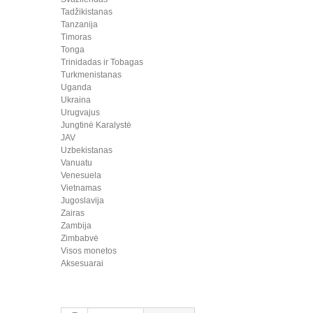
Tadžikistanas
Tanzanija
Timoras
Tonga
Trinidadas ir Tobagas
Turkmenistanas
Uganda
Ukraina
Urugvajus
Jungtinė Karalystė
JAV
Uzbekistanas
Vanuatu
Venesuela
Vietnamas
Jugoslavija
Zairas
Zambija
Zimbabvė
Visos monetos
Aksesuarai