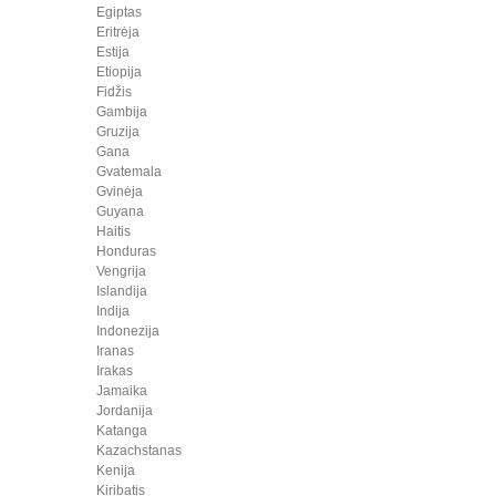
Egiptas
Eritrėja
Estija
Etiopija
Fidžis
Gambija
Gruzija
Gana
Gvatemala
Gvinėja
Guyana
Haitis
Honduras
Vengrija
Islandija
Indija
Indonezija
Iranas
Irakas
Jamaika
Jordanija
Katanga
Kazachstanas
Kenija
Kiribatis