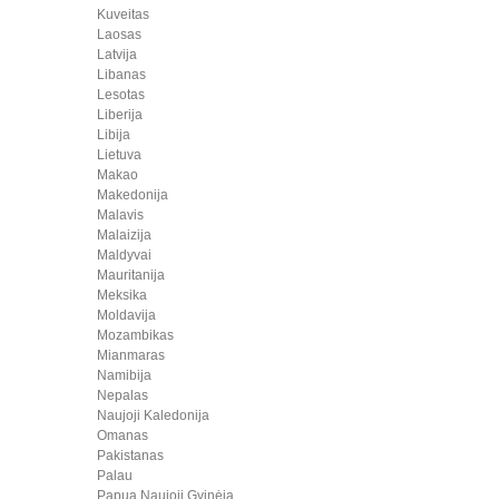
Kuveitas
Laosas
Latvija
Libanas
Lesotas
Liberija
Libija
Lietuva
Makao
Makedonija
Malavis
Malaizija
Maldyvai
Mauritanija
Meksika
Moldavija
Mozambikas
Mianmaras
Namibija
Nepalas
Naujoji Kaledonija
Omanas
Pakistanas
Palau
Papua Naujoji Gvinėja