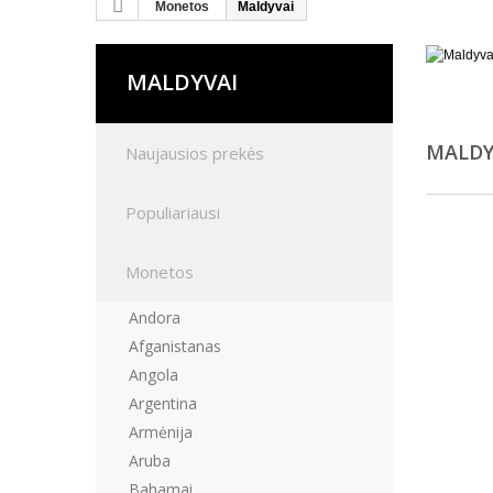
Monetos
Maldyvai
MALDYVAI
MALDY
Naujausios prekės
Populiariausi
Monetos
Andora
Afganistanas
Angola
Argentina
Armėnija
Aruba
Bahamai