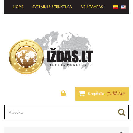
HOME
SVETAINĖS STRUKTŪRA
MB ŠTAMPAS
Krepšelis
(TUŠČIA)